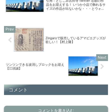
引用：とじこみ吉祥寺 twitter 念願の作
品をお迎えする！ いつか小品で飾れるサ
イズの作品が出ないかな・・・とウォ
ッ...
Zingaroで販売しているアマビエグッズが
欲しい！【村上隆】
ツンツンできる波消しブロックをお迎え
【江頭誠】
コメント
コメントを書き込む