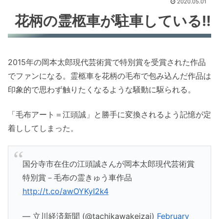
2020.05.01
花柄の霊柩車が駐車している!!
2015年の岡本太郎現代芸術賞で特別賞を受賞された作品
でファンになる。霊柩車を花柄の毛布で包み込んだ作品は
印象的で思わず触りたくなるような騒動に駆られる。
「毛布アート＝江頭誠」と勝手に変換されるよう記憶が定
着ししてしまった。
国分寺市在住の江頭誠さんが岡本太郎現代芸術賞
特別賞－毛布の霊きゅう車作品
http://t.co/awOYKyI2k4
— 立川経済新聞 (@tachikawakeizai)
February