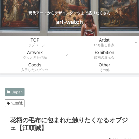
現代アートからデザイングッツまで盛りだくさん
art-watch
TOP
Artist
トップページ
いち推し作家
Artwork
Exhibition
グッときた作品
眼福の展示会
Goods
Other
入手したいグッツ
その他
Japan
江頭誠
花柄の毛布に包まれた触りたくなるオブジ
ェ【江頭誠】