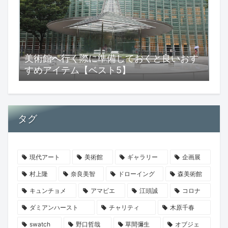
美術館へ行く際に準備しておくと良いおす
すめアイテム【ベスト5】
タグ
現代アート
美術館
ギャラリー
企画展
村上隆
奈良美智
ドローイング
森美術館
キュンチョメ
アマビエ
江頭誠
コロナ
ダミアンハースト
チャリティ
木原千春
swatch
野口哲哉
草間彌生
オブジェ