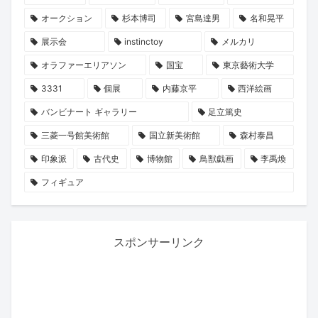
オークション
杉本博司
宮島達男
名和晃平
展示会
instinctoy
メルカリ
オラファーエリアソン
国宝
東京藝術大学
3331
個展
内藤京平
西洋絵画
バンビナート ギャラリー
足立篤史
三菱一号館美術館
国立新美術館
森村泰昌
印象派
古代史
博物館
鳥獣戯画
李禹煥
フィギュア
スポンサーリンク