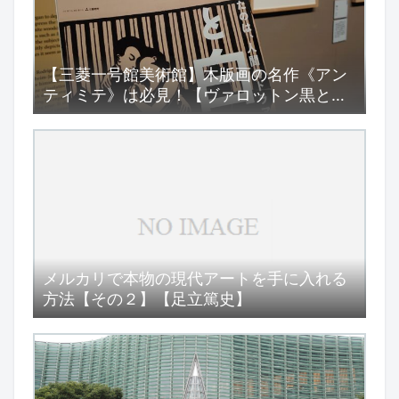
【三菱一号館美術館】木版画の名作《アン
ティミテ》は必見！【ヴァロットン黒と
白】展
メルカリで本物の現代アートを手に入れる
方法【その２】【足立篤史】