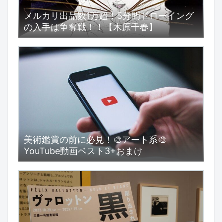
メルカリ出品数1万超！5分間ドローイング
の入手は争奪戦！！【木原千春】
美術鑑賞の前に必見！🎨アート系🎨
YouTube動画ベスト3+おまけ