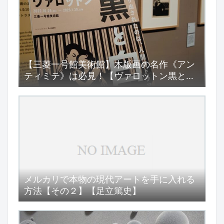
【三菱一号館美術館】木版画の名作《アン
ティミテ》は必見！【ヴァロットン黒と
白】展
メルカリで本物の現代アートを手に入れる
方法【その２】【足立篤史】