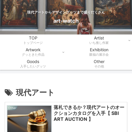
現代アートからデザイングッツまで盛りだくさん
art-watch
TOP
Artist
トップページ
いち推し作家
Artwork
Exhibition
グッときた作品
眼福の展示会
Goods
Other
入手したいグッツ
その他
現代アート
落札できるか？現代アートのオー
Other
クションカタログを入手【 SBI
ART AUCTION 】