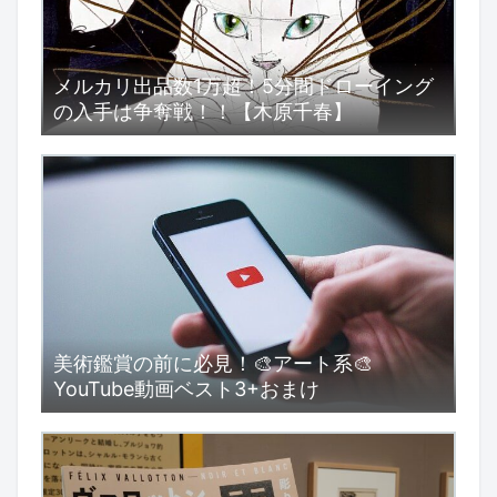
メルカリ出品数1万超！5分間ドローイング
の入手は争奪戦！！【木原千春】
美術鑑賞の前に必見！🎨アート系🎨
YouTube動画ベスト3+おまけ