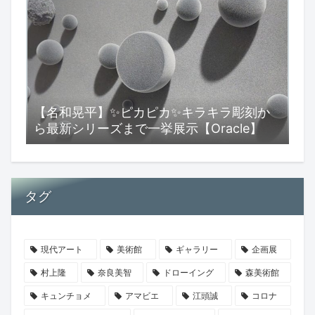
【名和晃平】✨ピカピカ✨キラキラ彫刻か
ら最新シリーズまで一挙展示【Oracle】
タグ
現代アート
美術館
ギャラリー
企画展
村上隆
奈良美智
ドローイング
森美術館
キュンチョメ
アマビエ
江頭誠
コロナ