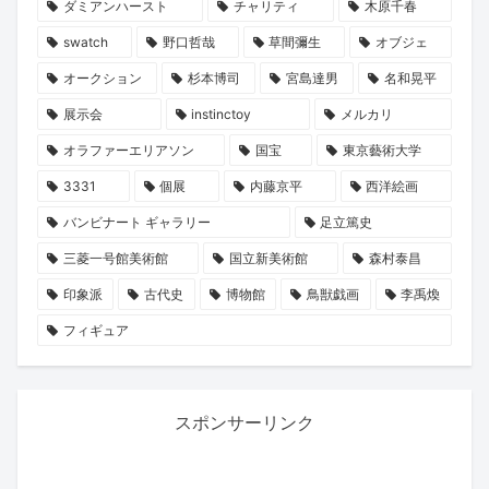
ダミアンハースト
チャリティ
木原千春
swatch
野口哲哉
草間彌生
オブジェ
オークション
杉本博司
宮島達男
名和晃平
展示会
instinctoy
メルカリ
オラファーエリアソン
国宝
東京藝術大学
3331
個展
内藤京平
西洋絵画
バンビナート ギャラリー
足立篤史
三菱一号館美術館
国立新美術館
森村泰昌
印象派
古代史
博物館
鳥獣戯画
李禹煥
フィギュア
スポンサーリンク