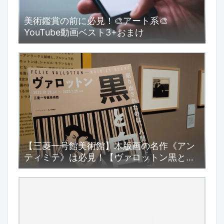
美術鑑賞の前に必見！🎨アート系🎨
YouTube動画ベスト3+おまけ
【三菱一号館美術館】木版画の名作《アン
ティミテ》は必見！【ヴァロットン黒と
白】展