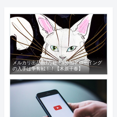
メルカリ出品数1万超！5分間ドローイング
の入手は争奪戦！！【木原千春】