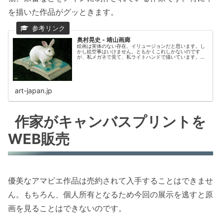
を描いた作品がグッときます。
奥村晃史 - 靖山画廊
絵画は実体のない存在、イリュージョンだと思います。し
かし絵空事はいけません。ともかくこれしかないのです
が、私メガネで見て、私ライトハンドで描いています。モ
チーフ...
art-japan.jp
作家がキャンバスプリントを
WEB販売
優美なアマビエ作品は売約されて入手することはできませ
ん。もちろん、個人所有となるため今回の展示を逃すと原
画を見ることはできないのです。