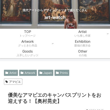
現代アートからデザイングッツまで盛りだくさん
art-watch
TOP
Artist
トップページ
いち推し作家
Artwork
Exhibition
グッときた作品
眼福の展示会
Goods
Other
入手したいグッツ
その他
Artist
Artwork
Japan
Prints
アマビエ
優美なアマビエのキャンバスプリントをお
迎えする！【奥村晃史】