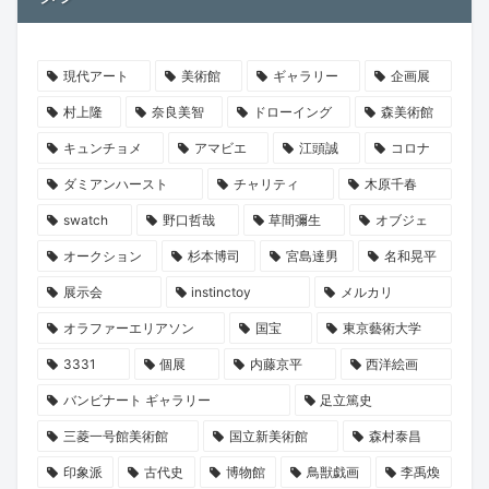
現代アート
美術館
ギャラリー
企画展
村上隆
奈良美智
ドローイング
森美術館
キュンチョメ
アマビエ
江頭誠
コロナ
ダミアンハースト
チャリティ
木原千春
swatch
野口哲哉
草間彌生
オブジェ
オークション
杉本博司
宮島達男
名和晃平
展示会
instinctoy
メルカリ
オラファーエリアソン
国宝
東京藝術大学
3331
個展
内藤京平
西洋絵画
バンビナート ギャラリー
足立篤史
三菱一号館美術館
国立新美術館
森村泰昌
印象派
古代史
博物館
鳥獣戯画
李禹煥