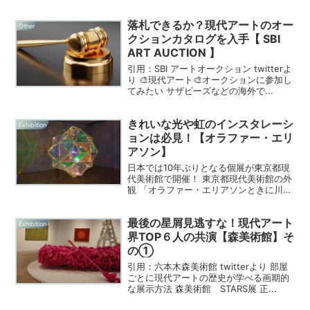
術...
落札できるか？現代アートのオー
Other
クションカタログを入手【 SBI
ART AUCTION 】
引用：SBI アートオークション twitterよ
り 🎨現代アート🎨オークションに参加し
てみたい サザビーズなどの海外で...
きれいな光や虹のインスタレーシ
Exhibition
ョンは必見！【オラファー・エリ
アソン】
日本では10年ぶりとなる個展が東京都現
代美術館で開催！ 東京都現代美術館の外
観 「オラファー・エリアソンときに川は
橋にな...
最後の星屑見逃すな！現代アート
Exhibition
界TOP６人の共演【森美術館】そ
の①
引用：六本木森美術館 twitterより 部屋
ごとに現代アートの歴史が学べる画期的
な展示方法 森美術館 STARS展 正...