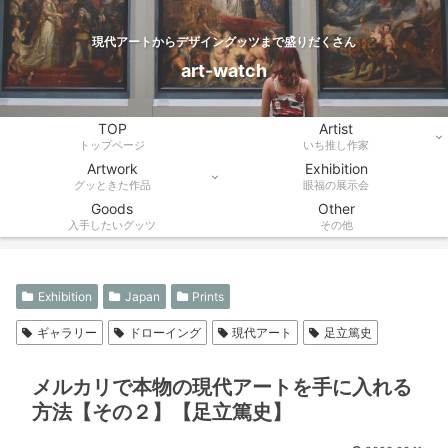
現代アートからデザイングッツまで盛りだくさん
art-watch
TOP
Artist
トップページ
いち推し作家
Artwork
Exhibition
グッときた作品
眼福の展示会
Goods
Other
入手したいグッツ
その他
Exhibition
Japan
Prints
ギャラリー
ドローイング
現代アート
足立篤史
メルカリで本物の現代アートを手に入れる
方法【その２】【足立篤史】