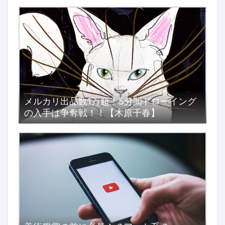
メルカリ出品数1万超！5分間ドローイング
の入手は争奪戦！！【木原千春】