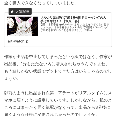
全く購入できなくなってしまいました。
メルカリ出品数1万超！5分間ドローイングの入
手は争奪戦！！【木原千春】
引用：木原千春 公式 twitter より おおよそ２年くらい前で
しょうか。 木原千春さんがメルカリで5分間ドローイング
が販売されていることを知りました。送料込...
art-watch.jp
作家が出品を中止してしまったという訳ではなく、作家が
出品後、1分もたたない内に購入されちゃうんですよね。
もう運しかない状態でゲットできた方はいらしゃるのでし
ょうか。
以前のように出品され次第、アラートがリアルタイムにス
マホに届くように設定しています。しかしながら、私のと
ころにはまったく届く気配がなくって。出品から3分後に
届くような仕様に変更されちゃったのでしょうか。