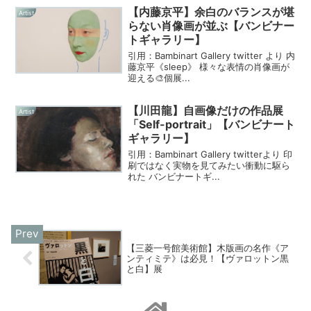
【内藤京平】余白のバランスが堪
Artist
らない肖像画が並ぶ【バンビナー
トギャラリー】
引用：Bambinart Gallery twitter より 内
藤京平《sleep》 様々な表情の肖像画が
迎える🎨個展...
【川田龍】自画像だけの作品展
Artist
「Self-portrait」【バンビナート
ギャラリー】
引用：Bambinart Gallery twitterより 印
刷ではなく実物を見てみたい衝動に駆ら
れた バンビナートギ...
【三菱一号館美術館】木版画の名作《ア
ンティミテ》は必見！【ヴァロットン黒
と白】展