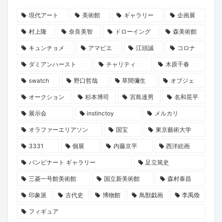
現代アート
美術館
ギャラリー
企画展
村上隆
奈良美智
ドローイング
森美術館
キュンチョメ
アマビエ
江頭誠
コロナ
ダミアンハースト
チャリティ
木原千春
swatch
野口哲哉
草間彌生
オブジェ
オークション
杉本博司
宮島達男
名和晃平
展示会
instinctoy
メルカリ
オラファーエリアソン
国宝
東京藝術大学
3331
個展
内藤京平
西洋絵画
バンビナート ギャラリー
足立篤史
三菱一号館美術館
国立新美術館
森村泰昌
印象派
古代史
博物館
鳥獣戯画
李禹煥
フィギュア