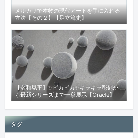
メルカリで本物の現代アートを手に入れる
方法【その２】【足立篤史】
【名和晃平】✨ピカピカ✨キラキラ彫刻か
ら最新シリーズまで一挙展示【Oracle】
タグ