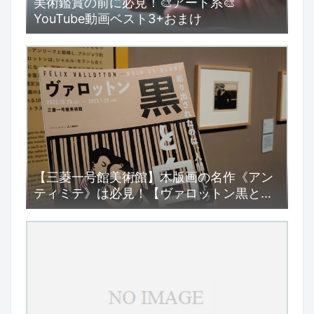
美術鑑賞の前に必見！🎨アート系🎨
YouTube動画ベスト3+おまけ
【三菱一号館美術館】木版画の名作《アン
ティミテ》は必見！【ヴァロットン黒と
白】展